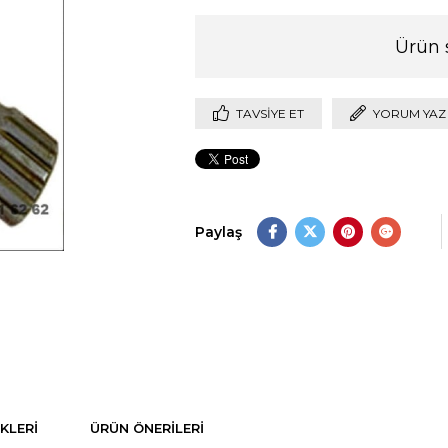
Ürün 
TAVSIYE ET
YORUM YAZ
Paylaş
KLERI
ÜRÜN ÖNERILERI