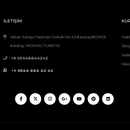
İLETİŞİM
KU
Vatan Sanayi Hasmavi Sokak No:43 Karatay/KONYA
Hak
Karatay / KONYA / TÜRKİYE
İleti
İade
+9 05446644242
Hava
+9
0544 664 42 42