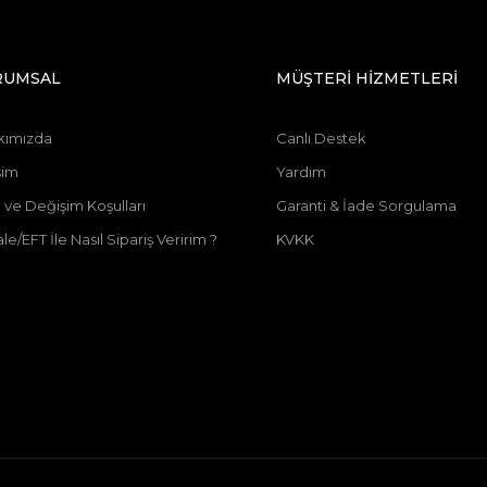
RUMSAL
MÜŞTERİ HİZMETLERİ
kımızda
Canlı Destek
şim
Yardım
 ve Değişim Koşulları
Garanti & İade Sorgulama
le/EFT İle Nasıl Sipariş Veririm ?
KVKK