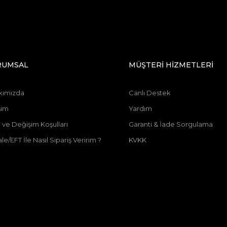
RUMSAL
MÜŞTERİ HİZMETLERİ
kımızda
Canlı Destek
şim
Yardım
 ve Değişim Koşulları
Garanti & İade Sorgulama
le/EFT İle Nasıl Sipariş Veririm ?
KVKK