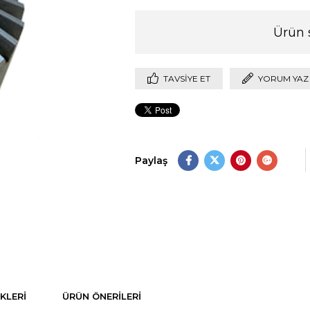
Ürün 
TAVSIYE ET
YORUM YAZ
Paylaş
KLERI
ÜRÜN ÖNERILERI