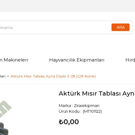
m Makineleri
Hayvancılık Ekipmanları
Hır
ları
Aktürk Mısır Tablası Ayna Dişlisi Z-28 (Çift Konik)
Aktürk Mısır Tablası Ayna
Marka
:
Ziraiekipman
(MT101122)
₺0,00