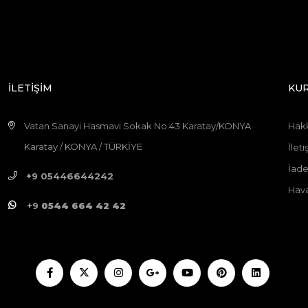
İLETİŞİM
KU
Vatan Sanayi Hasmavi Sokak No:43 Karatay/KONYA
Hak
Karatay / KONYA / TÜRKİYE
İleti
İade
+9 05446644242
Hava
+9
0544 664 42 42